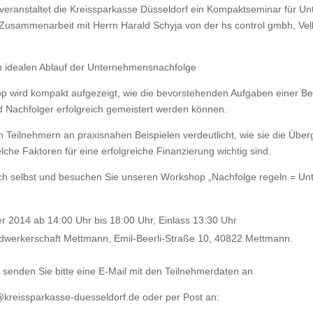
 veranstaltet die Kreissparkasse Düsseldorf ein Kompaktseminar für U
 Zusammenarbeit mit Herrn Harald Schyja von der hs control gmbh, Velb
n idealen Ablauf der Unternehmensnachfolge
p wird kompakt aufgezeigt, wie die bevorstehenden Aufgaben einer Be
 Nachfolger erfolgreich gemeistert werden können.
Teilnehmern an praxisnahen Beispielen verdeutlicht, wie sie die Überg
lche Faktoren für eine erfolgreiche Finanzierung wichtig sind.
ch selbst und besuchen Sie unseren Workshop „Nachfolge regeln = U
 2014 ab 14:00 Uhr bis 18:00 Uhr, Einlass 13:30 Uhr
ndwerkerschaft Mettmann, Emil-Beerli-Straße 10, 40822 Mettmann.
senden Sie bitte eine E-Mail mit den Teilnehmerdaten an
@kreissparkasse-duesseldorf.de oder per Post an: