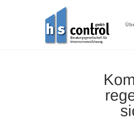
Übe
Kom
reg
s