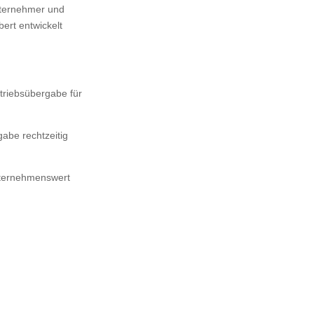
nternehmer und
ert entwickelt
triebsübergabe für
abe rechtzeitig
nternehmenswert