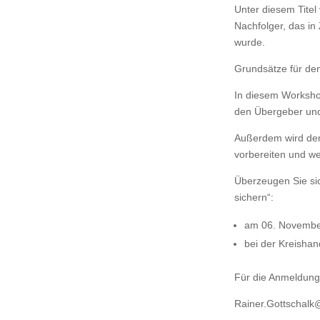
Unter diesem Titel
Nachfolger, das in
wurde.
Grundsätze für de
In diesem Worksho
den Übergeber und
Außerdem wird den 
vorbereiten und we
Überzeugen Sie si
sichern“:
am 06. November
bei der Kreisha
Für die Anmeldung 
Rainer.Gottschalk