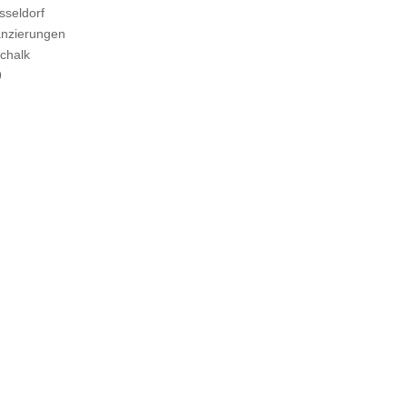
sseldorf
nanzierungen
schalk
9